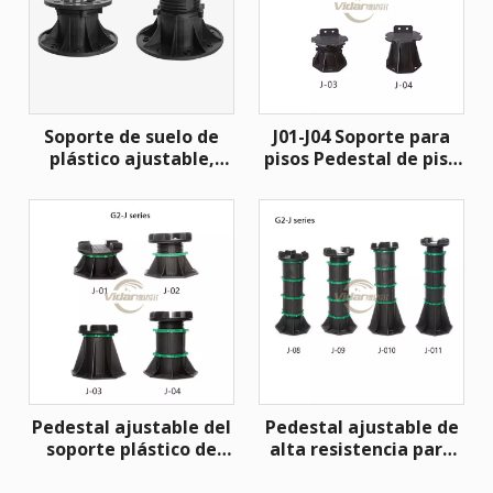
Soporte de suelo de
J01-J04 Soporte para
plástico ajustable,
pisos Pedestal de piso
pedestal de piso de
de acceso ajustable de
acceso para terraza en
plástico para terraza
la azotea
en la azotea Pedestal
de plástico ajustable
Pedestal ajustable del
Pedestal ajustable de
soporte plástico de
alta resistencia para
alta resistencia de la
terrazas, soporte de