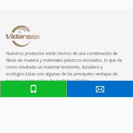
plataforma para la
plástico, pedestal
pavimentación de
ajustable para
tierra
pavimentación de
suelo
Nuestros productos están hechos de una combinación de
fibras de madera y materiales plásticos reciclados, lo que da
como resultado un material resistente, duradero y
ecológico.Estas son algunas de las principales ventajas de
nuestros compuestos de madera y plástico.
enlaces rápidos
Productos
Contáctenos