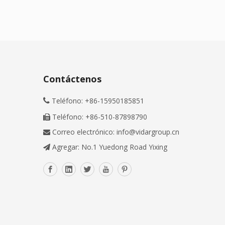
Contáctenos
Teléfono: +86-15950185851

Teléfono: +86-510-87898790

Correo electrónico:
info@vidargroup.cn

Agregar: No.1 Yuedong Road Yixing
