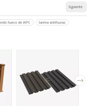
Siguiente:
dondo hueco de WPC
tarima antifisuras
Next
Caja de mac
para exte