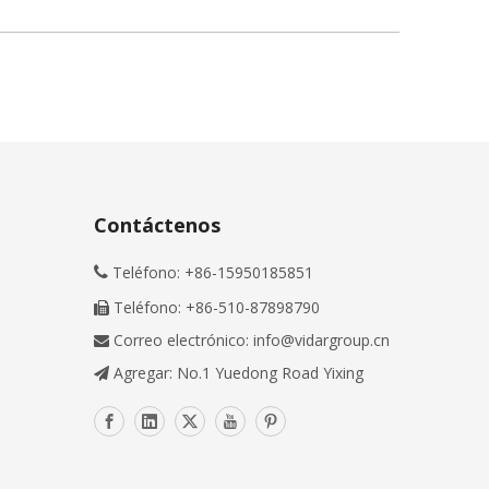
Contáctenos
Teléfono: +86-15950185851

Teléfono: +86-510-87898790

Correo electrónico:
info@vidargroup.cn

Agregar: No.1 Yuedong Road Yixing
