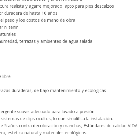
xtura realista y agarre mejorado, apto para pies descalzos
or duradera de hasta 10 años
 el peso y los costos de mano de obra
r ni teñir
aturales
a humedad, terrazas y ambientes de agua salada
 libre
terrazas duraderas, de bajo mantenimiento y ecológicas
tergente suave; adecuado para lavado a presión
sistemas de clips ocultos, lo que simplifica la instalación.
 de 5 años contra decoloración y manchas; Estándares de calidad VID
a, estética natural y materiales ecológicos.