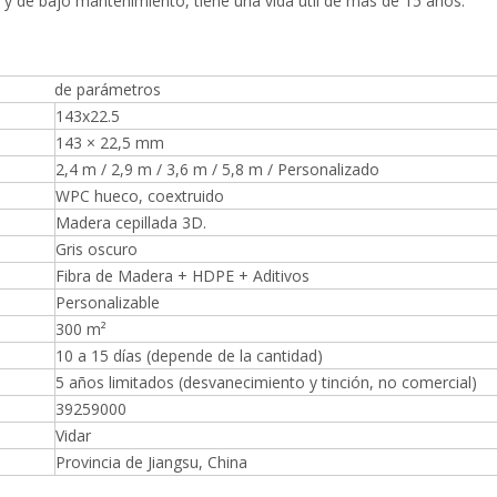
 y de bajo mantenimiento, tiene una vida útil de más de 15 años.
de parámetros
143x22.5
143 × 22,5 mm
2,4 m / 2,9 m / 3,6 m / 5,8 m / Personalizado
WPC hueco, coextruido
Madera cepillada 3D.
Gris oscuro
Fibra de Madera + HDPE + Aditivos
Personalizable
300 m²
10 a 15 días (depende de la cantidad)
5 años limitados (desvanecimiento y tinción, no comercial)
39259000
Vidar
Provincia de Jiangsu, China