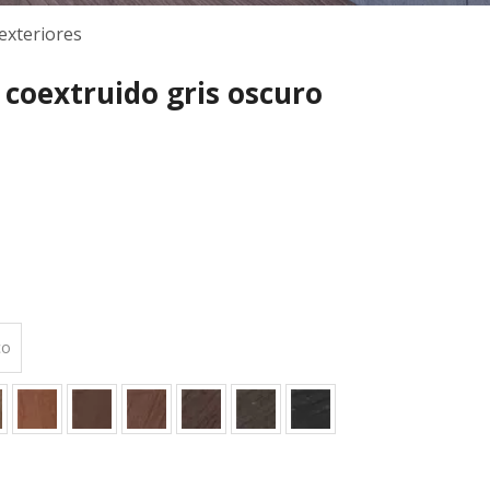
exteriores
 coextruido gris oscuro
co