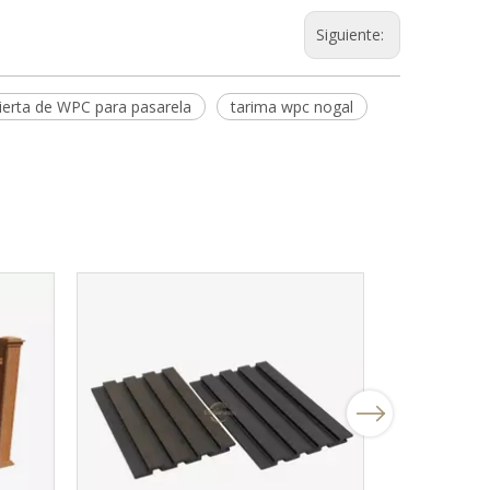
Siguiente:
ierta de WPC para pasarela
tarima wpc nogal
Next
Caja de mac
para exte