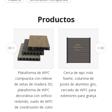
Productos
Previous
Next
para
Plataforma de WPC
Cerca de wpc más
WPC 
zados
compuesta con relieve
fuerte, columna de
Road
de vetas de madera 3D,
poste de aluminio gris,
P
plataforma de WPC
cercado de WPC para
m
decorativa con orificio
exteriores para granja
Cu
redondo, suelo de WPC
de coextrusión de color