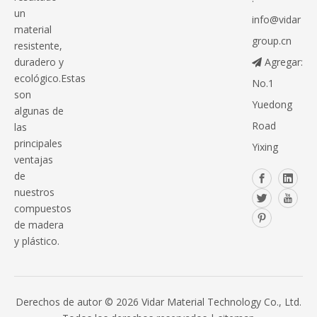
un
info@vidar
material
group.cn
resistente,
duradero y
Agregar:

ecológico.Estas
No.1
son
Yuedong
algunas de
Road
las
principales
Yixing
ventajas
de
nuestros
compuestos
de madera
y plástico.
Derechos de autor ©
2026
Vidar Material Technology Co., Ltd.