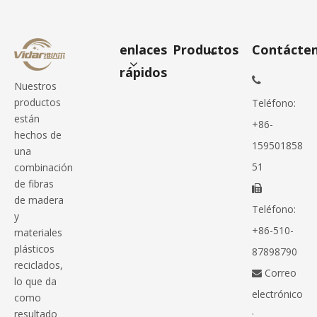
enlaces
Productos
Contácte
rápidos

Nuestros
productos
Teléfono:
están
+86-
hechos de
159501858
una
51
combinación
de fibras

de madera
Teléfono:
y
+86-510-
materiales
plásticos
87898790
reciclados,
Correo

lo que da
electrónico
como
resultado
: