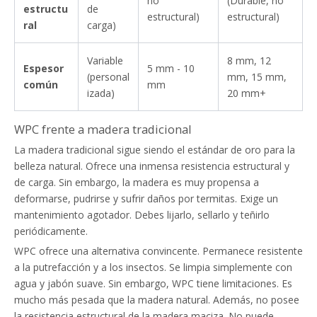
no
(Durable, no
estructu
de
estructural)
estructural)
ral
carga)
Variable
8 mm, 12
Espesor
5 mm - 10
(personal
mm, 15 mm,
común
mm
izada)
20 mm+
WPC frente a madera tradicional
La madera tradicional sigue siendo el estándar de oro para la
belleza natural. Ofrece una inmensa resistencia estructural y
de carga. Sin embargo, la madera es muy propensa a
deformarse, pudrirse y sufrir daños por termitas. Exige un
mantenimiento agotador. Debes lijarlo, sellarlo y teñirlo
periódicamente.
WPC ofrece una alternativa convincente. Permanece resistente
a la putrefacción y a los insectos. Se limpia simplemente con
agua y jabón suave. Sin embargo, WPC tiene limitaciones. Es
mucho más pesada que la madera natural. Además, no posee
la resistencia estructural de la madera maciza. No puede