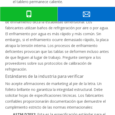
el tablero permanece caliente.
Sistemas de refrigeración (aire versus agua)
La forma en que se enfría el panel es fundamental. El proceso
de enfriamiento dicta la estabilidad dimensional. Los
fabricantes utilizan baños de refrigeración por aire o por agua.
El enfriamiento por agua es más rápido y más común. Sin
embargo, si el enfriamiento ocurre demasiado rápido, la placa
atrapa la tensión interna. Los procesos de enfriamiento
deficientes provocan que las tablas se deformen incluso antes
de que lleguen al lugar de trabajo. Pregunte siempre a los
proveedores sobre sus protocolos de calibración de
refrigeración.
Estándares de la industria para verificar
No acepte afirmaciones de marketing al pie de la letra. Un
folleto brillante no garantiza la integridad estructural. Debe
solicitar hojas de especificaciones técnicas. Los fabricantes
confiables proporcionarán documentación que demuestre el
cumplimiento estricto de las normas internacionales:
ASTM D7032:
Esta es la especificación estándar para el